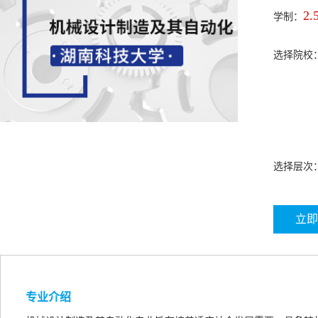
2.
学制：
选择院校
选择层次
立即
专业介绍