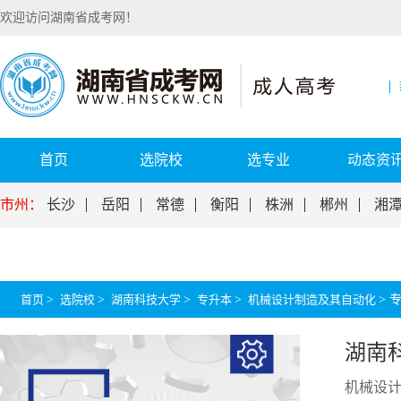
欢迎访问湖南省成考网！
首页
选院校
选专业
动态资
市州：
长沙
岳阳
常德
衡阳
株洲
郴州
湘
首页
>
选院校
>
湖南科技大学
>
专升本
>
机械设计制造及其自动化
>
湖南
机械设