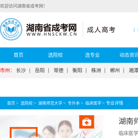
欢迎访问湖南省成考网！
首页
选院校
选专业
动态资
市州：
长沙
岳阳
常德
衡阳
株洲
郴州
湘
首页
>
选院校
>
湖南师范大学
>
专升本
>
临床医学
>
专业详情
湖南
临床医