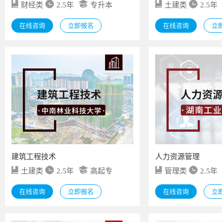
财经类
2.5年
专升本
土建类
2.5年
在线咨询
立即报名
在线咨询
立
建筑工程技术
人力资源管理
土建类
2.5年
高起专
管理类
2.5年
在线咨询
立即报名
在线咨询
立