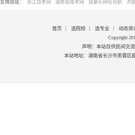
友情链接：
浙江自考网
湖南省成考网
我要乐网址导航
济
首页
选院校
选专业
动态资
Copyright 2
声明：本站仅供民间交流
本站地址：湖南省长沙市芙蓉区韶山北路