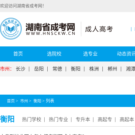
欢迎访问湖南省成考网！
首页
选院校
选专业
动态资
市州：
长沙
岳阳
常德
衡阳
株洲
郴州
湘
首页
>
市州
>
衡阳
>
列表
衡阳
热门学校
热门专业
专升本
高起专
高起本