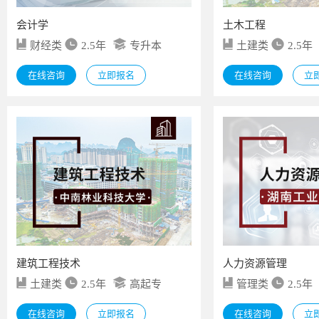
会计学
土木工程
财经类
2.5年
专升本
土建类
2.5年
在线咨询
立即报名
在线咨询
立
建筑工程技术
人力资源管理
土建类
2.5年
高起专
管理类
2.5年
在线咨询
立即报名
在线咨询
立