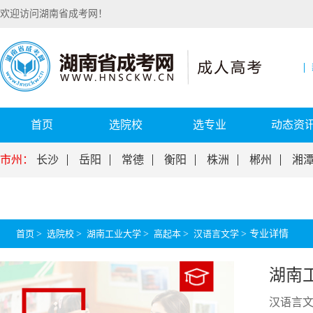
欢迎访问湖南省成考网！
首页
选院校
选专业
动态资
市州：
长沙
岳阳
常德
衡阳
株洲
郴州
湘
首页
>
选院校
>
湖南工业大学
>
高起本
>
汉语言文学
>
专业详情
湖南
汉语言