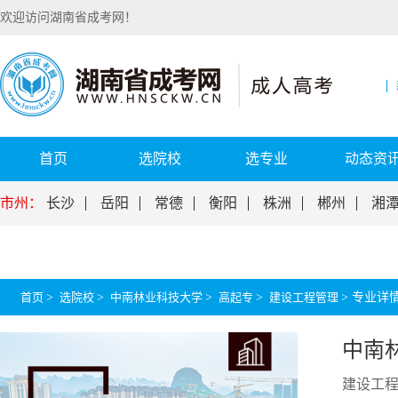
欢迎访问湖南省成考网！
首页
选院校
选专业
动态资
市州：
长沙
岳阳
常德
衡阳
株洲
郴州
湘
首页
>
选院校
>
中南林业科技大学
>
高起专
>
建设工程管理
>
专业详
中南
建设工