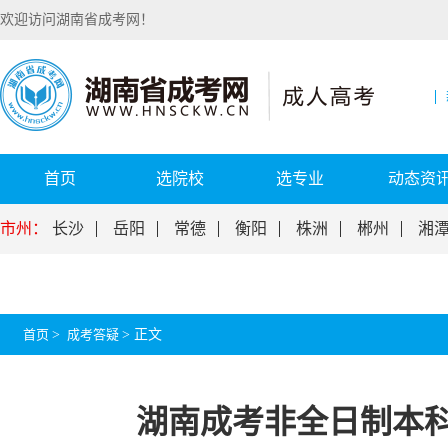
欢迎访问湖南省成考网！
首页
选院校
选专业
动态资
市州：
长沙
岳阳
常德
衡阳
株洲
郴州
湘
首页
>
成考答疑
>
正文
湖南成考非全日制本