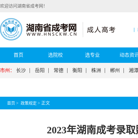
欢迎访问湖南省成考网！
首页
选院校
选专业
动态资
市州：
长沙
岳阳
常德
衡阳
株洲
郴州
湘
首页
>
政策规定
>
正文
2023年湖南成考录