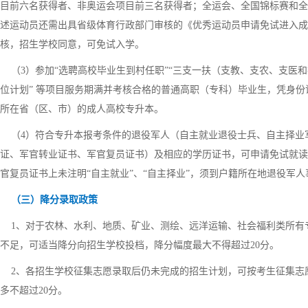
目前六名获得者、非奥运会项目前三名获得者；全运会、全国锦标赛和全
述运动员还需出具省级体育行政部门审核的《优秀运动员申请免试进入成
核，招生学校同意，可免试入学。
（3）参加“选聘高校毕业生到村任职”“三支一扶（支教、支农、支医和
位计划” 等项目服务期满并考核合格的普通高职（专科）毕业生，凭身
所在省（区、市）的成人高校专升本。
（4）符合专升本报考条件的退役军人（自主就业退役士兵、自主择业军
证、军官转业证书、军官复员证书）及相应的学历证书，可申请免试就读
官复员证书上未注明“自主就业”、“自主择业”，须到户籍所在地退役军
（三）降分录取政策
1、对于农林、水利、地质、矿业、测绘、远洋运输、社会福利类所有专
不足，可适当降分向招生学校投档，降分幅度最大不得超过20分。
2、各招生学校征集志愿录取后仍未完成的招生计划，可按考生征集志
多不超过20分。