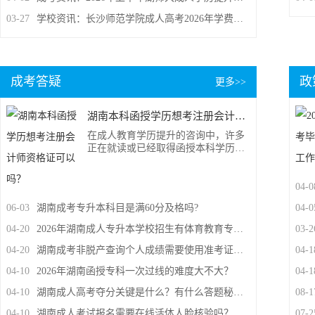
03-27
学校资讯：长沙师范学院成人高考2026年学费缴纳渠道已开通
成考答疑
政
更多>>
湖南本科函授学历想考注册会计师资格证可以吗？
在成人教育学历提升的咨询中，许多
正在就读或已经取得函授本科学历的
同学，常常对考取高含金量的职业资
格证书抱有顾虑，最常问到的一个核
心问题便是“湖南本科函授学历是否有
04-0
资格报考注册会计师（CPA）”。在没
06-03
湖南成考专升本科目是满60分及格吗?
04-0
有关系和背景的普通人生活中，拥有
职业资格证是许多人奔向职场生涯和
04-20
2026年湖南成人专升本学校招生有体育教育专业吗？
03-2
取得成功的有利工具，那么，湖南本
科函授学历想考注册会计师资格证可
04-20
湖南成考非脱产查询个人成绩需要使用准考证吗？
04-1
以吗？一起来跟随下文了解下吧！
04-10
2026年湖南函授专科一次过线的难度大不大？
04-1
04-10
湖南成人高考夺分关键是什么？有什么答题秘诀吗？
08-1
04-10
湖南成人考试报名需要在线活体人脸核验吗？
07-2