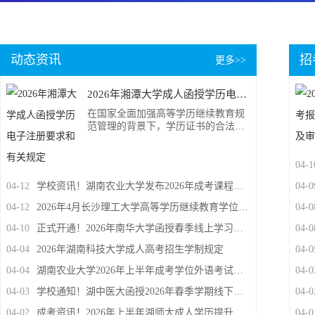
动态资讯
招
更多>>
2026年湘潭大学成人函授学历电子注册要求和有关规定
在国家全面加强高等学历继续教育规
范管理的背景下，学历证书的合法性
与可查证性已成为衡量成人教育含金
量的核心指标。对于即将完成学业或
正处于学习阶段的湘潭大学成人函授
04-1
学生而言，能否顺利获得教育部备
04-12
学校资讯！湖南农业大学发布2026年成考课程考核与成绩管理新规
04-0
案、学信网可查的正式学历，不仅关
乎个人职业发展，更直接影响到后续
04-12
2026年4月长沙理工大学高等学历继续教育学位申报通知
04-0
考公、考研、职称评定等关键路径。
而这一切的前提，正是严格遵循学校
04-10
正式开通！2026年南华大学函授春季线上学习平台已正式开通
04-0
04-04
2026年湖南科技大学成人高考招生学制规定
04-0
04-04
湖南农业大学2026年上半年成考学位外语考试报名通知！
04-0
04-03
学校通知！湖中医大函授2026年春季学期线下面授教学课程安排已确定
04-0
04-02
成考资讯！2026年上半年湖师大成人学历提升转专业申请条件
04-0