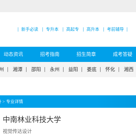
新手必读
专升本
高起专
高升本
考前辅导
动态资讯
招考指南
招生简章
成考答疑
州
湘潭
邵阳
永州
益阳
娄底
怀化
湘西
计
>
专业详情
中南林业科技大学
视觉传达设计