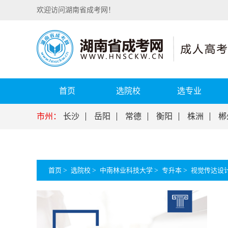
欢迎访问湖南省成考网！
首页
选院校
选专业
市州：
长沙
岳阳
常德
衡阳
株洲
郴
首页
>
选院校
>
中南林业科技大学
>
专升本
>
视觉传达设