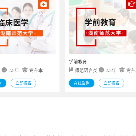
学前教育
类
2.5年
专升本
师范语言类
2.5年
专升
询
立即报名
在线咨询
立即报名