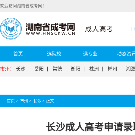
欢迎访问湖南省成考网！
首页
选院校
选专业
动态资
市州：
长沙
岳阳
常德
衡阳
株洲
郴州
湘
首页
>
市州
>
长沙
>
正文
长沙成人高考申请录