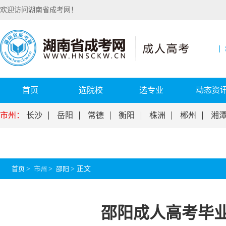
欢迎访问湖南省成考网！
首页
选院校
选专业
动态资
市州：
长沙
岳阳
常德
衡阳
株洲
郴州
湘
首页
>
市州
>
邵阳
>
正文
邵阳成人高考毕