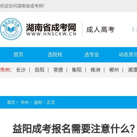
欢迎访问湖南省成考网！
首页
选院校
选专业
动态资
市州：
长沙
岳阳
常德
衡阳
株洲
郴州
湘
首页
>
市州
>
益阳
>
正文
益阳成考报名需要注意什么