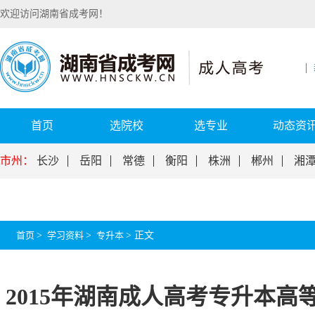
欢迎访问湖南省成考网！
首页
选院校
选专业
动态资
市州：
长沙
岳阳
常德
衡阳
株洲
郴州
湘
首页
>
学习资料
>
专升本
>
正文
2015年湖南成人高考专升本