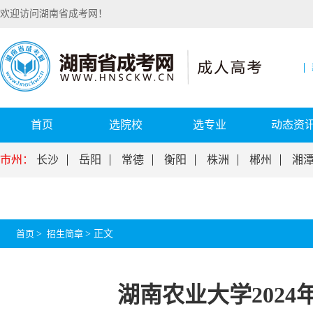
欢迎访问湖南省成考网！
首页
选院校
选专业
动态资
市州：
长沙
岳阳
常德
衡阳
株洲
郴州
湘
首页
>
招生简章
>
正文
湖南农业大学202