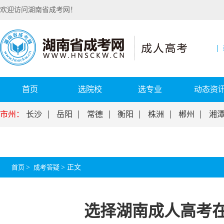
欢迎访问湖南省成考网！
首页
选院校
选专业
动态资
市州：
长沙
岳阳
常德
衡阳
株洲
郴州
湘
首页
>
成考答疑
>
正文
选择湖南成人高考在