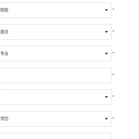
*
*
*
*
*
*