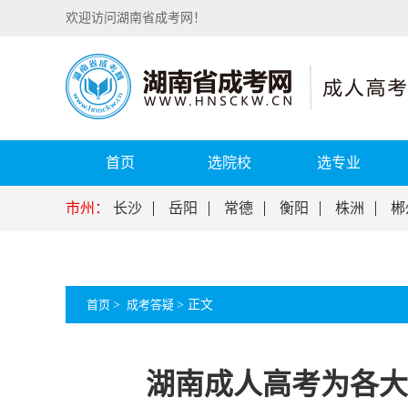
欢迎访问湖南省成考网！
首页
选院校
选专业
市州：
长沙
岳阳
常德
衡阳
株洲
郴
首页
>
成考答疑
>
正文
湖南成人高考​为各