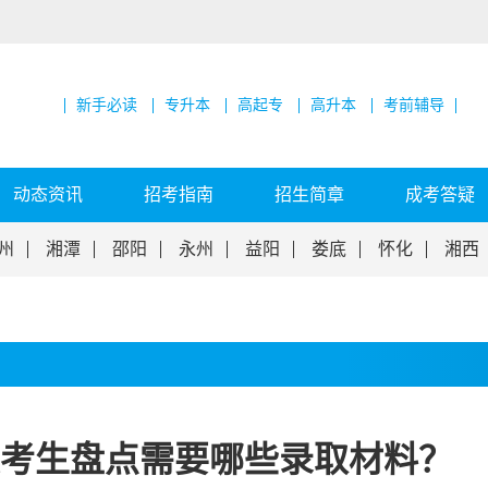
新手必读
专升本
高起专
高升本
考前辅导
动态资讯
招考指南
招生简章
成考答疑
州
湘潭
邵阳
永州
益阳
娄底
怀化
湘西
大考生盘点需要哪些录取材料？