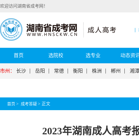
欢迎访问湖南省成考网！
首页
选院校
选专业
动态资
市州：
长沙
岳阳
常德
衡阳
株洲
郴州
湘
首页
>
成考答疑
>
正文
2023年湖南成人高