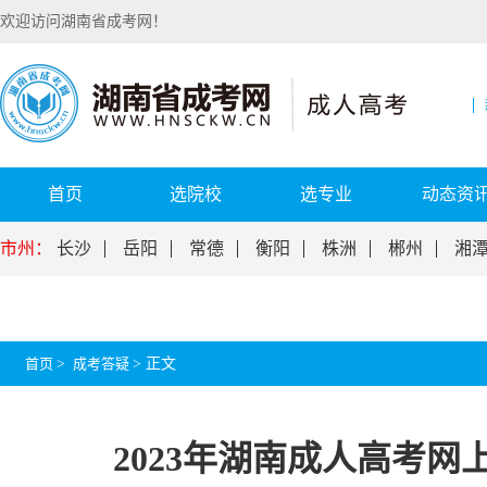
欢迎访问湖南省成考网！
首页
选院校
选专业
动态资
市州：
长沙
岳阳
常德
衡阳
株洲
郴州
湘
首页
>
成考答疑
>
正文
2023年湖南成人高考