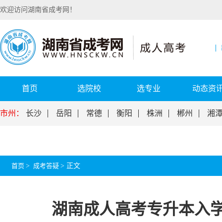
欢迎访问湖南省成考网！
首页
选院校
选专业
动态资
市州：
长沙
岳阳
常德
衡阳
株洲
郴州
湘
首页
>
成考答疑
>
正文
湖南成人高考专升本入