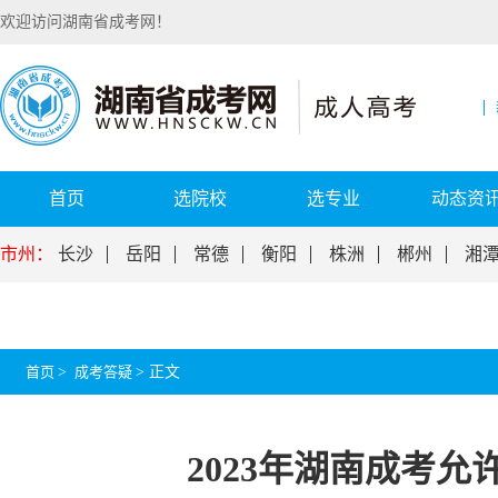
欢迎访问湖南省成考网！
首页
选院校
选专业
动态资
市州：
长沙
岳阳
常德
衡阳
株洲
郴州
湘
首页
>
成考答疑
>
正文
2023年湖南成考