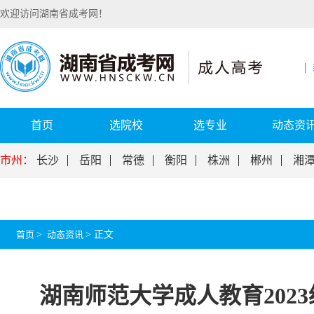
欢迎访问湖南省成考网！
首页
选院校
选专业
动态资
市州：
长沙
岳阳
常德
衡阳
株洲
郴州
湘
首页
>
动态资讯
>
正文
湖南师范大学成人教育202