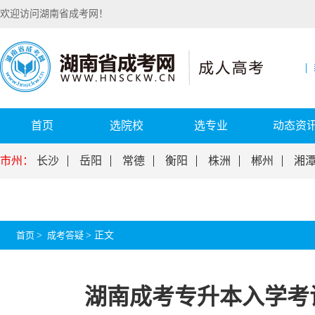
欢迎访问湖南省成考网！
首页
选院校
选专业
动态资
市州：
长沙
岳阳
常德
衡阳
株洲
郴州
湘
首页
>
成考答疑
>
正文
湖南成考专升本入学考