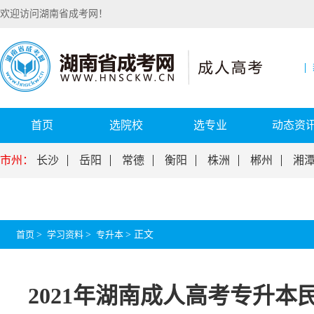
欢迎访问湖南省成考网！
首页
选院校
选专业
动态资
市州：
长沙
岳阳
常德
衡阳
株洲
郴州
湘
首页
>
学习资料
>
专升本
>
正文
2021年湖南成人高考专升