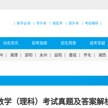
新手必读
专升本
高起专
高升本
考前辅导
动态资讯
招考指南
招生简章
成考答疑
州
湘潭
邵阳
永州
益阳
娄底
怀化
湘西
本数学（理科）考试真题及答案解