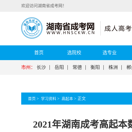
欢迎访问湖南省成考网！
首页
选院校
选专业
市州：
长沙
岳阳
常德
衡阳
株洲
郴
首页
>
学习资料
>
高起本
>
正文
2021年湖南成考高起