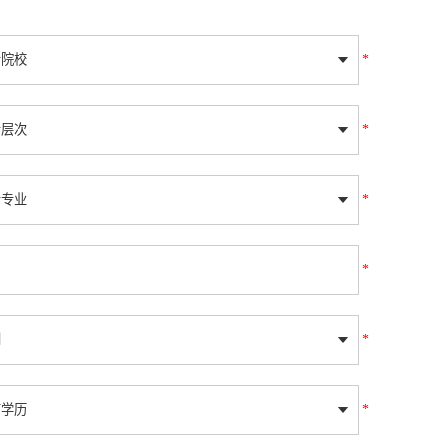
*
*
*
*
*
*