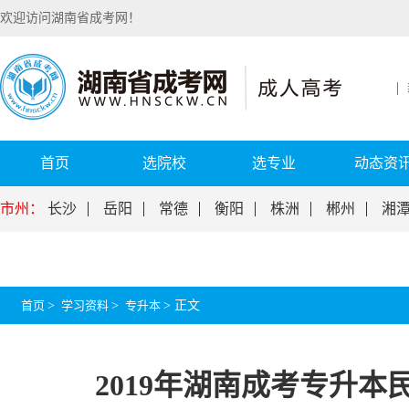
欢迎访问湖南省成考网！
首页
选院校
选专业
动态资
市州：
长沙
岳阳
常德
衡阳
株洲
郴州
湘
首页
>
学习资料
>
专升本
>
正文
2019年湖南成考专升