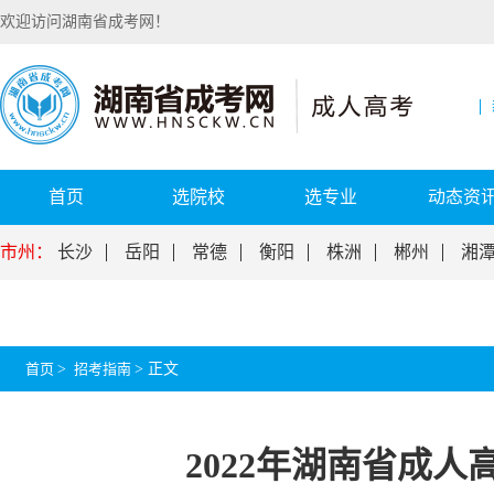
欢迎访问湖南省成考网！
首页
选院校
选专业
动态资
市州：
长沙
岳阳
常德
衡阳
株洲
郴州
湘
首页
>
招考指南
>
正文
2022年湖南省成