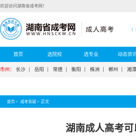
欢迎访问湖南省成考网！
首页
选院校
选专业
动态资
市州：
长沙
岳阳
常德
衡阳
株洲
郴州
湘
首页
>
成考答疑
>
正文
湖南成人高考可