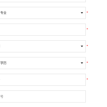
*
*
*
*
*