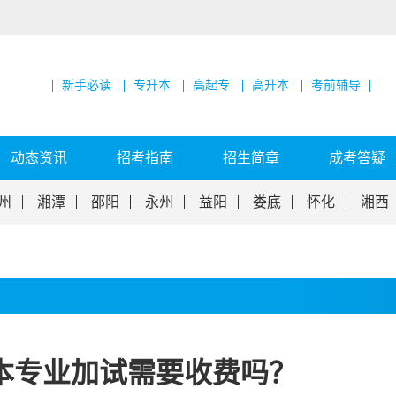
新手必读
专升本
高起专
高升本
考前辅导
动态资讯
招考指南
招生简章
成考答疑
州
湘潭
邵阳
永州
益阳
娄底
怀化
湘西
本专业加试需要收费吗？