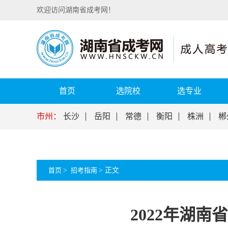
欢迎访问湖南省成考网！
首页
选院校
选专业
市州：
长沙
岳阳
常德
衡阳
株洲
郴
首页
>
招考指南
>
正文
2022年湖