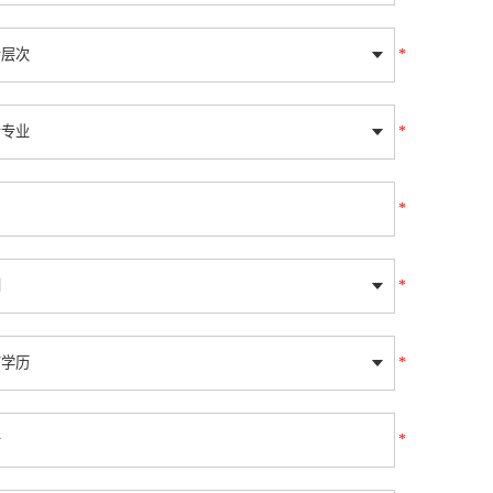
*
*
*
*
*
*