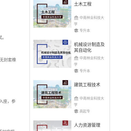
土木工程
中南林业科技大
学
专升本
试。
机械设计制造及
其自动化
中南林业科技大
无封套橡
学
专升本
建筑工程技术
中南林业科技大
入座，参
学
高起专
人力资源管理