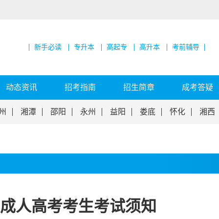
新手必读
专升本
高起专
高升本
考前辅导
动态资讯
招考指南
招生简章
成考答疑
州
湘潭
邵阳
永州
益阳
娄底
怀化
湘西
南省成人高考考生考试须知