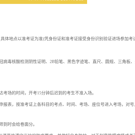
具体地点以准考证为准)凭身份证和准考证接受身份识别验证进场参加考
冠病毒核酸检测阴性证明、2B铅笔、黑色字迹笔、直尺、圆规、三角板、
考场的时间，开考15分钟后迟到的考生不准入场。
申报表，按准考证上各科目的考点、时间、考场、座位号进入考场，对号
师到时会给卷面分。