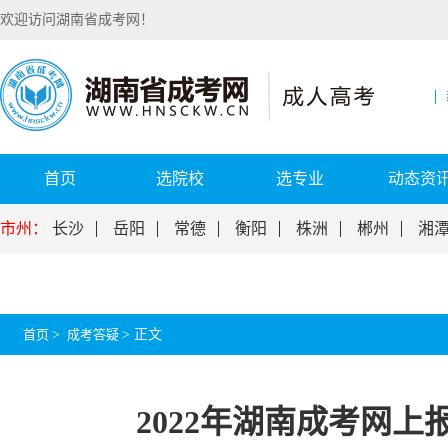
欢迎访问湖南省成考网！
首页
选院校
选专业
动态资
市州：
长沙
岳阳
常德
衡阳
株洲
郴州
湘
首页
>
成考答疑
>
正文
2022年湖南成考网