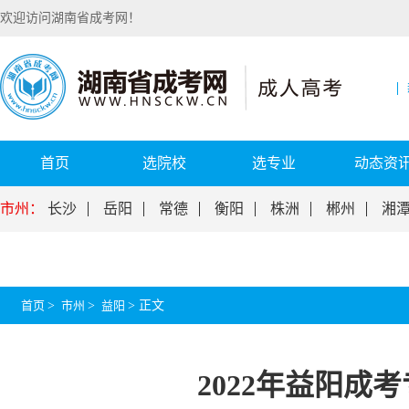
欢迎访问湖南省成考网！
首页
选院校
选专业
动态资
市州：
长沙
岳阳
常德
衡阳
株洲
郴州
湘
首页
>
市州
>
益阳
>
正文
2022年益阳成