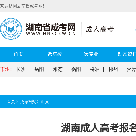
欢迎访问湖南省成考网！
首页
选院校
选专业
动态资
市州：
长沙
岳阳
常德
衡阳
株洲
郴州
湘
首页
>
成考答疑
>
正文
湖南成人高考报