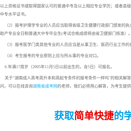
以上资格证书或取得国家认可的普通中专及以上相应专业学历；或者县级
中专水平证书。
（2）报考护理学专业的人员应当取得省级卫生健康行政部门颁发的执业护
助产专业全日制普通大中专毕业生(考试合格成绩将由省卫健部门核准）
（3）报考医学门类其他专业的人员应当是从事卫生、医药行业工作的
（4）考生报考的专业原则上应与所从事的专业对口。
6.年满17周岁（2005年11月5日以前出生的，含5日）可报名。
关于“湖南成人高考高升本和高起专条件的报考条件一样吗”的相关解答
问，可以在线咨询
湖南省成考网
的老师，我们必将用心解答，为考生提供
获取
简单快捷
的