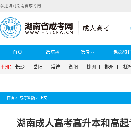
欢迎访问湖南省成考网！
首页
选院校
选专业
动态资
市州：
长沙
岳阳
常德
衡阳
株洲
郴州
湘
首页
>
成考答疑
>
正文
湖南成人高考高升本和高起