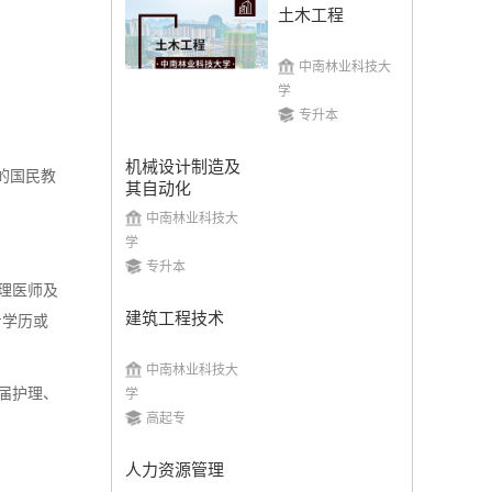
土木工程
中南林业科技大
学
湖南农业大学
专升本
机械设计制造及
招生简章
立即报名
的国民教
其自动化
中南林业科技大
学
专升本
理医师及
建筑工程技术
专学历或
中南林业科技大学
中南林业科技大
届护理、
学
招生简章
立即报名
高起专
人力资源管理