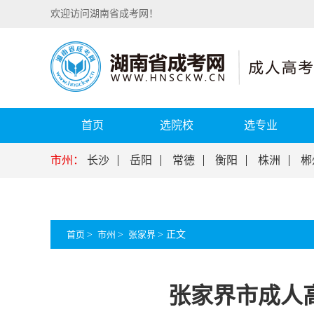
欢迎访问湖南省成考网！
首页
选院校
选专业
市州：
长沙
岳阳
常德
衡阳
株洲
郴
首页
>
市州
>
张家界
>
正文
张家界市成人