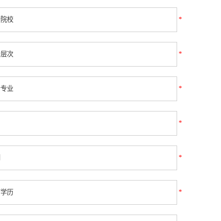
*
*
*
*
*
*