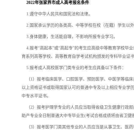
2022年张家界市成人高考报名条件
1.遵守中华人民共和国宪法和法律。
2.国家承认学历的各类高、中等学校在校（在籍）学生以
3.身体健康，生活能自理，不影响所报专业学习。
4.报考“高起本”或“高起专”的考生应高级中等教育学校毕
育系列高等学校、高等教育自学考试机构颁发的专科毕业证
5.报考成人高校医学门类专业的考生应具备以下条件：
（1）报考临床医学、口腔医学、预防医学、中医学等临床
以上资格证书或取得国家认可的普通中专及以上相应专业学
中专水平证书。
（2）报考护理学专业的人员应当取得省级卫生健康行政部门颁
助产专业全日制普通大中专毕业生(考试合格成绩将由省卫健
（3）报考医学门类其他专业的人员应当是从事卫生、医药