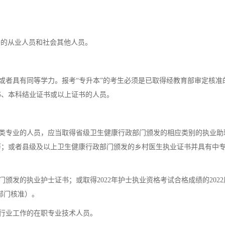
外的从业人员和社会其他人员。
业或者具有同等学力。报考“专升本”的考生必须是已取得经教育部审定核准
书、本科结业证书或以上证书的人员。
类专业的人员，应当取得省级卫生健康行政部门颁发的相应类别的执业助
历；或者县级及以上卫生健康行政部门颁发的乡村医生执业证书并具有中
发的执业护士证书；或取得2022年护士执业资格考试合格成绩的2022
部门核准）。
行业工作的在职专业技术人员。