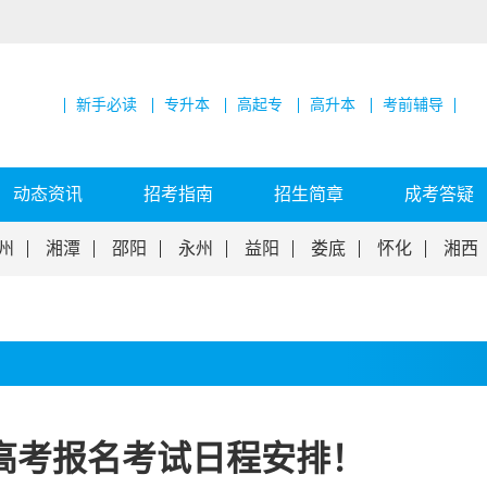
新手必读
专升本
高起专
高升本
考前辅导
动态资讯
招考指南
招生简章
成考答疑
州
湘潭
邵阳
永州
益阳
娄底
怀化
湘西
高考报名考试日程安排！