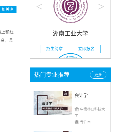
<
>
加关注
线上和线
湖南工业大学
报名，具
招生简章
立即报名
热门专业推荐
更多
会计学
湖南科技大学
中南林业科技大
招生简章
立即报名
学
专升本