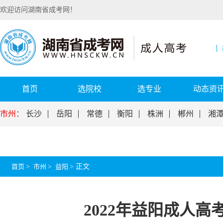
欢迎访问湖南省成考网！
首页
选院校
选专业
动态资
市州：
长沙
岳阳
常德
衡阳
株洲
郴州
湘
首页
>
市州
>
益阳
>
正文
2022年益阳成人