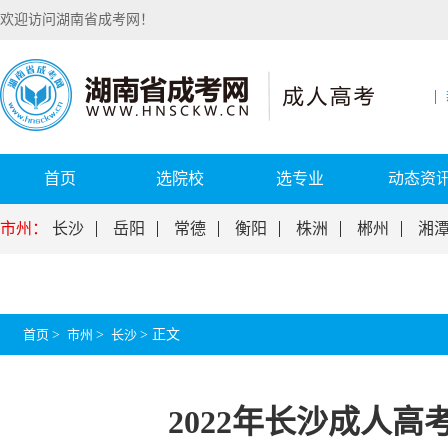
欢迎访问湖南省成考网！
首页
选院校
选专业
动态资
市州：
长沙
岳阳
常德
衡阳
株洲
郴州
湘
首页
>
市州
>
长沙
>
正文
2022年长沙成人