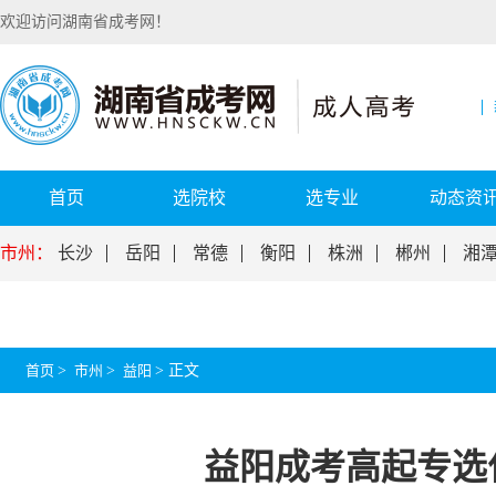
欢迎访问湖南省成考网！
首页
选院校
选专业
动态资
市州：
长沙
岳阳
常德
衡阳
株洲
郴州
湘
首页
>
市州
>
益阳
>
正文
益阳成考高起专选