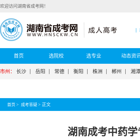
欢迎访问湖南省成考网！
首页
选院校
选专业
动态资
市州：
长沙
岳阳
常德
衡阳
株洲
郴州
湘
首页
>
成考答疑
>
正文
湖南成考中药学