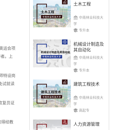
土木工程
中南林业科技大
学
专升本
机械设计制造及
奥运会项
其自动化
得者。上
中南林业科技大
学
专升本
师特设岗
免试就读
建筑工程技术
中南林业科技大
官复员证
学
高起专
取得经教
人力资源管理