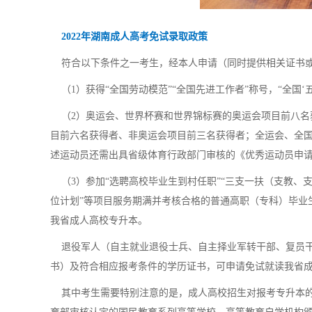
2022年湖南成人高考免试录取政策
符合以下条件之一考生，经本人申请（同时提供相关证书或
（1）获得“全国劳动模范”“全国先进工作者”称号，“全国‘
（2）奥运会、世界杯赛和世界锦标赛的奥运会项目前八名
目前六名获得者、非奥运会项目前三名获得者；全运会、全
述运动员还需出具省级体育行政部门审核的《优秀运动员申
（3）参加“选聘高校毕业生到村任职”“三支一扶（支教、支
位计划”等项目服务期满并考核合格的普通高职（专科）毕业
我省成人高校专升本。
退役军人（自主就业退役士兵、自主择业军转干部、复员干
书）及符合相应报考条件的学历证书，可申请免试就读我省
其中考生需要特别注意的是，成人高校招生对报考专升本的