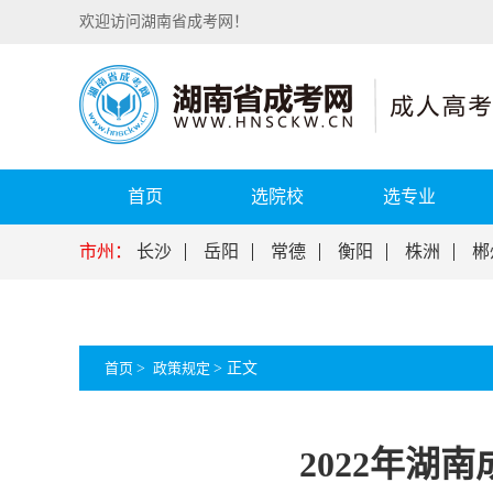
欢迎访问湖南省成考网！
首页
选院校
选专业
市州：
长沙
岳阳
常德
衡阳
株洲
郴
首页
>
政策规定
>
正文
2022年湖