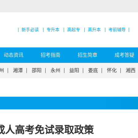
新手必读
专升本
高起专
高升本
考前辅导
动态资讯
招考指南
招生简章
成考答疑
州
湘潭
邵阳
永州
益阳
娄底
怀化
湘西
南成人高考免试录取政策