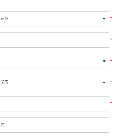
*
*
*
*
*