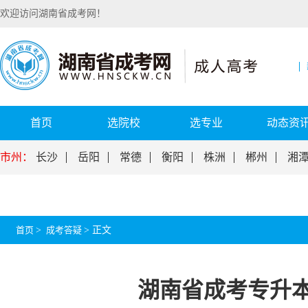
欢迎访问湖南省成考网！
首页
选院校
选专业
动态资
市州：
长沙
岳阳
常德
衡阳
株洲
郴州
湘
首页
>
成考答疑
>
正文
湖南省成考专升