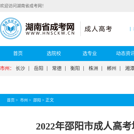
欢迎访问湖南省成考网！
首页
选院校
选专业
动态资
市州：
长沙
岳阳
常德
衡阳
株洲
郴州
湘
首页
>
市州
>
邵阳
>
正文
2022年邵阳市成人高