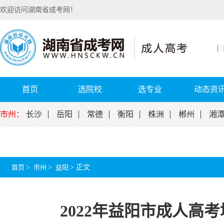
欢迎访问湖南省成考网！
首页
选院校
选专业
动态资
市州：
长沙
岳阳
常德
衡阳
株洲
郴州
湘
首页
>
市州
>
益阳
>
正文
2022年益阳市成人高