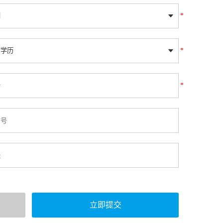
*
*
*