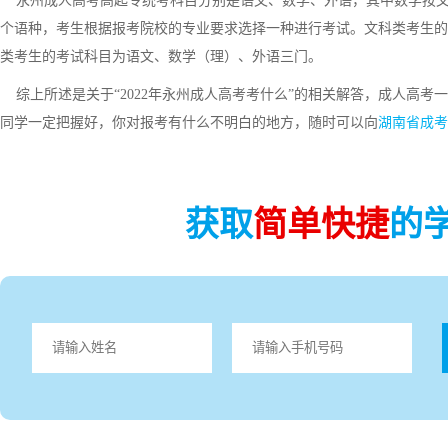
永州成人高考高起专统考科目分别是语文、数学、外语，其中数学按文
个语种，考生根据报考院校的专业要求选择一种进行考试。文科类考生的
类考生的考试科目为语文、数学（理）、外语三门。
综上所述是关于“2022年永州成人高考考什么”的相关解答，成人高考
同学一定把握好，你对报考有什么不明白的地方，随时可以向
湖南省成考
获取
简单快捷
的