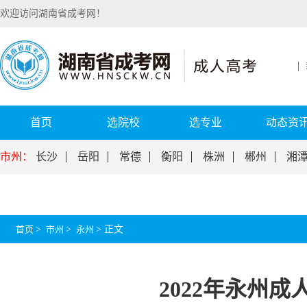
欢迎访问湖南省成考网！
首页
选院校
选专业
动态资
市州：
长沙
岳阳
常德
衡阳
株洲
郴州
湘
首页
>
市州
>
永州
>
正文
2022年永州