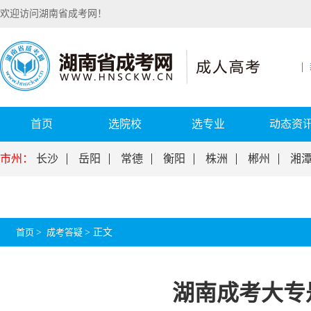
欢迎访问湖南省成考网！
首页
选院校
选专业
动态资
市州：
长沙
岳阳
常德
衡阳
株洲
郴州
湘
首页
>
成考答疑
>
正文
湖南成考大专