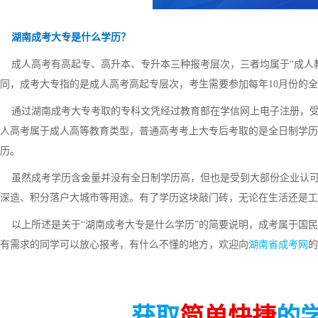
湖南成考大专是什么学历？
成人高考有高起专、高升本、专升本三种报考层次，三者均属于“成人教
同，成考大专指的是成人高考高起专层次，考生需要参加每年10月份的
通过湖南成考大专考取的专科文凭经过教育部在学信网上电子注册，受
人高考属于成人高等教育类型，普通高考考上大专后考取的是全日制学历
历。
虽然成考学历含金量并没有全日制学历高，但也是受到大部份企业认可
深造、积分落户大城市等用途。有了学历这块敲门砖，无论在生活还是工
以上所述是关于“湖南成考大专是什么学历”的简要说明，成考属于国民
有需求的同学可以放心报考，有什么不懂的地方，欢迎向
湖南省成考网
的
获取
简单快捷
的