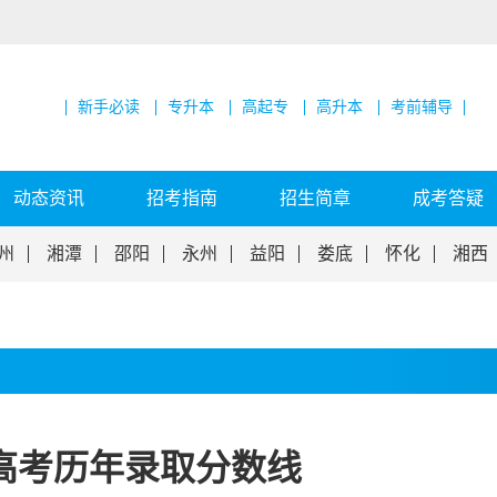
新手必读
专升本
高起专
高升本
考前辅导
动态资讯
招考指南
招生简章
成考答疑
州
湘潭
邵阳
永州
益阳
娄底
怀化
湘西
高考历年录取分数线