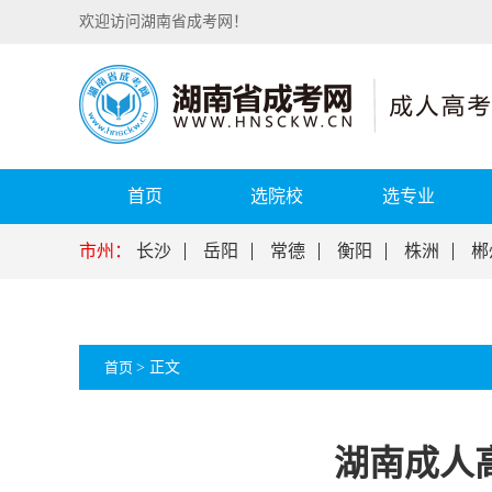
欢迎访问湖南省成考网！
首页
选院校
选专业
市州：
长沙
岳阳
常德
衡阳
株洲
郴
首页
>
正文
湖南成人