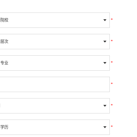
*
*
*
*
*
*