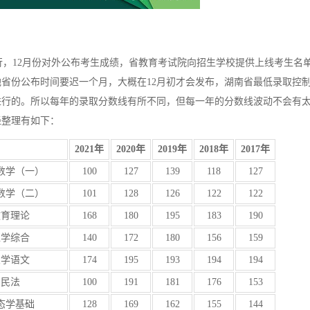
，12月份对外公布考生成绩，省教育考试院向招生学校提供上线考生名
省份公布时间要迟一个月，大概在12月初才会发布，湖南省最低录取控
进行的。所以每年的录取分数线有所不同，但每一年的分数线波动不会有
经整理有如下：
目
2021年
2020年
2019年
2018年
2017年
数学（一）
100
127
139
118
127
数学（二）
101
128
126
122
122
教育理论
168
180
195
183
190
医学综合
140
172
180
156
159
大学语文
174
195
193
194
194
、民法
100
191
181
176
153
态学基础
128
169
162
155
144