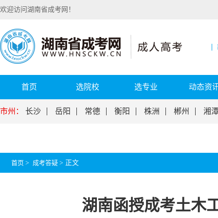
欢迎访问湖南省成考网！
首页
选院校
选专业
动态资
市州：
长沙
岳阳
常德
衡阳
株洲
郴州
湘
首页
>
成考答疑
>
正文
湖南函授成考土木