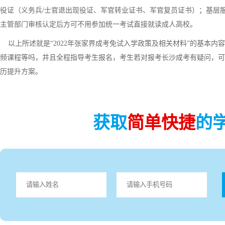
役证（义务兵/士官退出现役证、军官转业证书、军官复员证书）；基层
主管部门审核认定后方可不用参加统一考试直接就读成人高校。
以上所述就是“2022年张家界成考免试入学政策及相关材料”的基本内
频课程等吗，并且全程指导考生报名，考生若对报考长沙成考有疑问，可
历提升方案。
获取
简单快捷
的