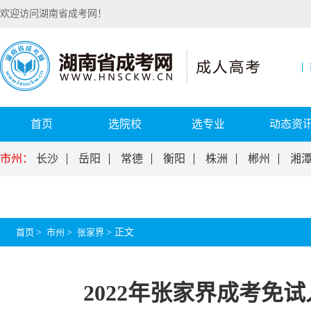
欢迎访问湖南省成考网！
首页
选院校
选专业
动态资
市州：
长沙
岳阳
常德
衡阳
株洲
郴州
湘
首页
>
市州
>
张家界
>
正文
2022年张家界成考免