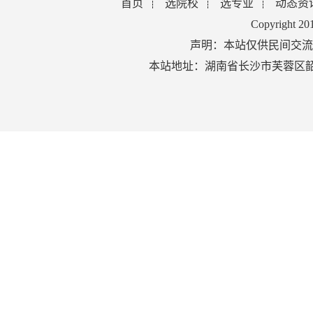
首页
选院校
选专业
动态资
Copyright 2
声明：本站仅供民间交流
本站地址：湖南省长沙市芙蓉区韶山北路