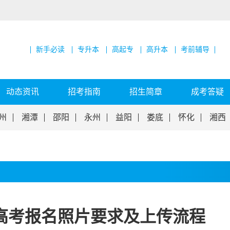
新手必读
专升本
高起专
高升本
考前辅导
动态资讯
招考指南
招生简章
成考答疑
州
湘潭
邵阳
永州
益阳
娄底
怀化
湘西
人高考报名照片要求及上传流程