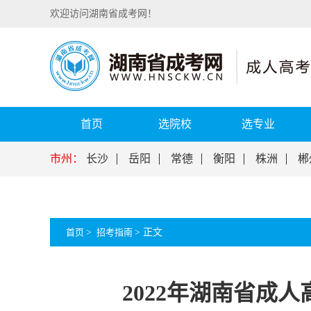
欢迎访问湖南省成考网！
首页
选院校
选专业
市州：
长沙
岳阳
常德
衡阳
株洲
郴
首页
>
招考指南
>
正文
2022年湖南省成