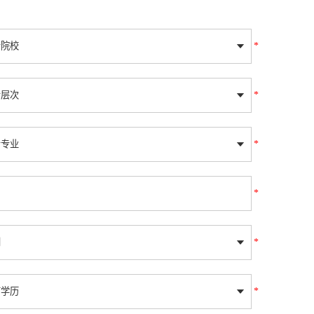
*
*
*
*
*
*