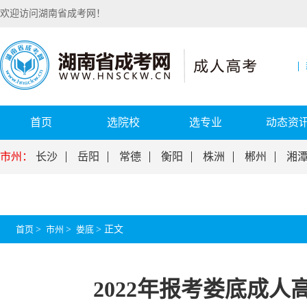
欢迎访问湖南省成考网！
首页
选院校
选专业
动态资
市州：
长沙
岳阳
常德
衡阳
株洲
郴州
湘
首页
>
市州
>
娄底
>
正文
2022年报考娄底成